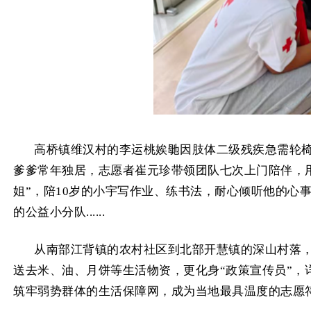
高桥镇维汉村的李运桃娭毑因肢体二级残疾急需轮椅
爹爹常年独居，志愿者崔元珍带领团队七次上门陪伴，用
姐”，陪10岁的小宇写作业、练书法，耐心倾听他的心
的公益小分队......
从南部江背镇的农村社区到北部开慧镇的深山村落
送去米、油、月饼等生活物资，更化身“政策宣传员”，
筑牢弱势群体的生活保障网，成为当地最具温度的志愿