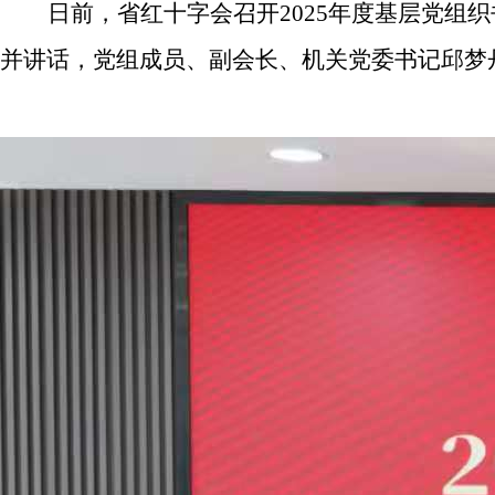
日
前
，省红十字会召开
202
5
年度基层党组织
并
讲话，党组成员、副会长
、机关党委书记
邱梦